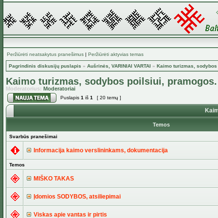
Peržiūrėti neatsakytus pranešimus
|
Peržiūrėti aktyvias temas
Pagrindinis diskusijų puslapis
»
Aušrinės, VARINIAI VARTAI
»
Kaimo turizmas, sodybos 
Kaimo turizmas, sodybos poilsiui, pramogos.
Moderatorius:
Moderatoriai
Puslapis
1
iš
1
[ 20 temų ]
Kaim
Temos
Svarbūs pranešimai
Informacija kaimo verslininkams, dokumentacija
Temos
MIŠKO TAKAS
Įdomios SODYBOS, atsiliepimai
Viskas apie vantas ir pirtis