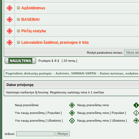
Apželdinimas
BASEINAI
Pirčių statyba
Laisvalaikio žaidimai, pramogos ir kita
Rodyti paskutines temas:
Puslapis
1
iš
1
[ 20 temų ]
Pagrindinis diskusijų puslapis
»
Aušrinės, VARINIAI VARTAI
»
Kaimo turizmas, sodybos 
Dabar prisijungę
Vartotojai naršantys šį forumą: Registruotų vartotojų nėra ir 1 svečias
Nauji pranešimai
Naujų pranešimų nėra
Yra naujų pranešimų [ Populiari ]
Naujų pranešimų nėra [ Populiari ]
Yra naujų pranešimų [ Užrakinta ]
Naujų pranešimų nėra [ Užrakinta ]
Ieškoti: