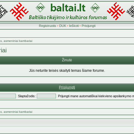
Registruotis
•
DUK
•
Ieškoti
•
Prisijungti
as, asmeniniai kambariai
iai
Žinutė
Jūs neturite teisės skaityti temas šiame forume.
Prisijungti
Slaptažodis:
Prijungti mane automatiškai kiekvieno apsilankymo 
as, asmeniniai kambariai