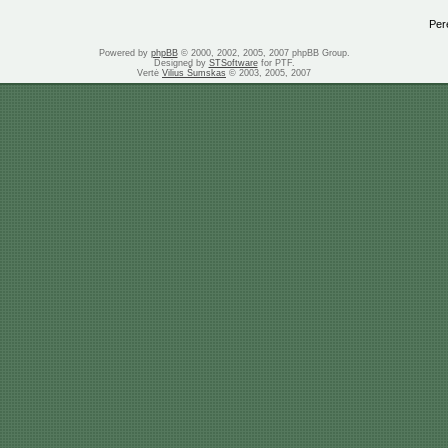
Perei
Powered by
phpBB
© 2000, 2002, 2005, 2007 phpBB Group.
Designed by
STSoftware
for PTF.
Vertė
Vilius Šumskas
© 2003, 2005, 2007