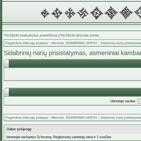
Peržiūrėti neatsakytus pranešimus
|
Peržiūrėti aktyvias temas
Pagrindinis diskusijų puslapis
»
Mėnesio, SIDABRINIAI VARTAI
»
Sidabrinių narių prisistatym
Sidabrinių narių prisistatymas, asmeniniai kambar
Vartotojo vardas:
Pagrindinis diskusijų puslapis
»
Mėnesio, SIDABRINIAI VARTAI
»
Sidabrinių narių prisistatym
Dabar prisijungę
Vartotojai naršantys šį forumą: Registruotų vartotojų nėra ir 1 svečias