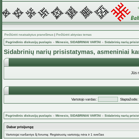
Peržiūrėti neatsakytus pranešimus
|
Peržiūrėti aktyvias temas
Pagrindinis diskusijų puslapis
»
Mėnesio, SIDABRINIAI VARTAI
»
Sidabrinių narių prisi
Sidabrinių narių prisistatymas, asmeniniai k
Jūs 
Vartotojo vardas:
Slaptažodis:
Pagrindinis diskusijų puslapis
»
Mėnesio, SIDABRINIAI VARTAI
»
Sidabrinių narių prisi
Dabar prisijungę
Vartotojai naršantys šį forumą: Registruotų vartotojų nėra ir 1 svečias