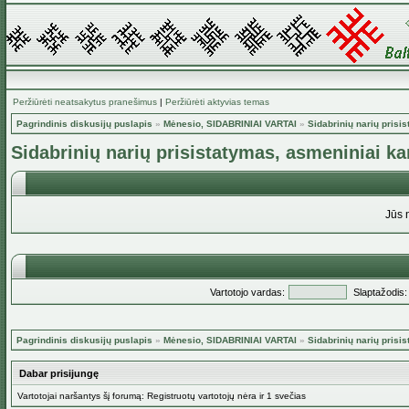
Peržiūrėti neatsakytus pranešimus
|
Peržiūrėti aktyvias temas
Pagrindinis diskusijų puslapis
»
Mėnesio, SIDABRINIAI VARTAI
»
Sidabrinių narių prisi
Sidabrinių narių prisistatymas, asmeniniai k
Jūs 
Vartotojo vardas:
Slaptažodis:
Pagrindinis diskusijų puslapis
»
Mėnesio, SIDABRINIAI VARTAI
»
Sidabrinių narių prisi
Dabar prisijungę
Vartotojai naršantys šį forumą: Registruotų vartotojų nėra ir 1 svečias