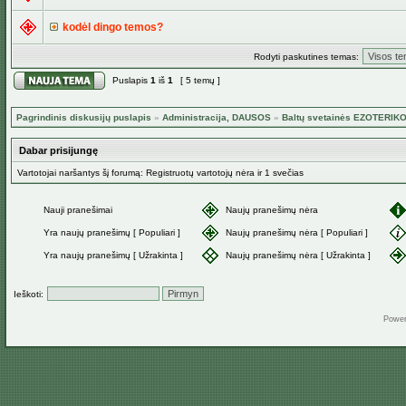
kodėl dingo temos?
Rodyti paskutines temas:
Puslapis
1
iš
1
[ 5 temų ]
Pagrindinis diskusijų puslapis
»
Administracija, DAUSOS
»
Baltų svetainės EZOTERIK
Dabar prisijungę
Vartotojai naršantys šį forumą: Registruotų vartotojų nėra ir 1 svečias
Nauji pranešimai
Naujų pranešimų nėra
Yra naujų pranešimų [ Populiari ]
Naujų pranešimų nėra [ Populiari ]
Yra naujų pranešimų [ Užrakinta ]
Naujų pranešimų nėra [ Užrakinta ]
Ieškoti:
Powe