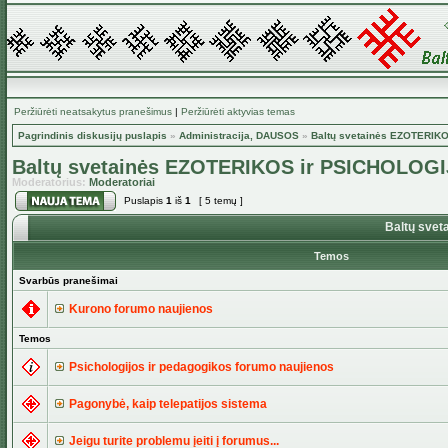
Peržiūrėti neatsakytus pranešimus
|
Peržiūrėti aktyvias temas
Pagrindinis diskusijų puslapis
»
Administracija, DAUSOS
»
Baltų svetainės EZOTERIK
Baltų svetainės EZOTERIKOS ir PSICHOLOGI
Moderatorius:
Moderatoriai
Puslapis
1
iš
1
[ 5 temų ]
Baltų svet
Temos
Svarbūs pranešimai
Kurono forumo naujienos
Temos
Psichologijos ir pedagogikos forumo naujienos
Pagonybė, kaip telepatijos sistema
Jeigu turite problemu įeiti į forumus...