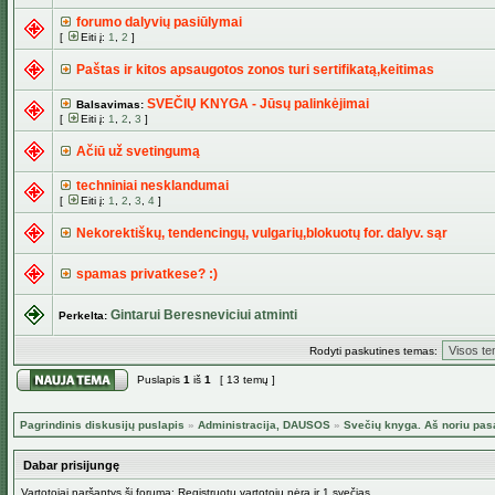
forumo dalyvių pasiūlymai
[
Eiti į:
1
,
2
]
Paštas ir kitos apsaugotos zonos turi sertifikatą,keitimas
SVEČIŲ KNYGA - Jūsų palinkėjimai
Balsavimas:
[
Eiti į:
1
,
2
,
3
]
Ačiū už svetingumą
techniniai nesklandumai
[
Eiti į:
1
,
2
,
3
,
4
]
Nekorektiškų, tendencingų, vulgarių,blokuotų for. dalyv. sąr
spamas privatkese? :)
Gintarui Beresneviciui atminti
Perkelta:
Rodyti paskutines temas:
Puslapis
1
iš
1
[ 13 temų ]
Pagrindinis diskusijų puslapis
»
Administracija, DAUSOS
»
Svečių knyga. Aš noriu pas
Dabar prisijungę
Vartotojai naršantys šį forumą: Registruotų vartotojų nėra ir 1 svečias