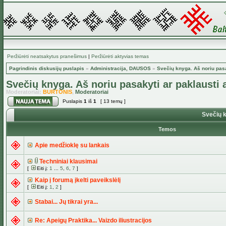
Peržiūrėti neatsakytus pranešimus
|
Peržiūrėti aktyvias temas
Pagrindinis diskusijų puslapis
»
Administracija, DAUSOS
»
Svečių knyga. Aš noriu pas
Svečių knyga. Aš noriu pasakyti ar paklausti
Moderatoriai:
BURTONIS
,
Moderatoriai
Puslapis
1
iš
1
[ 13 temų ]
Svečių k
Temos
Apie medžioklę su lankais
Techniniai klausimai
[
Eiti į:
1
...
5
,
6
,
7
]
Kaip į forumą įkelti paveikslėlį
[
Eiti į:
1
,
2
]
Stabai... Jų tikrai yra...
Re: Apeigų Praktika... Vaizdo iliustracijos