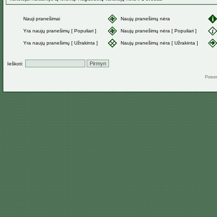
Nauji pranešimai
Naujų pranešimų nėra
Yra naujų pranešimų [ Populiari ]
Naujų pranešimų nėra [ Populiari ]
Yra naujų pranešimų [ Užrakinta ]
Naujų pranešimų nėra [ Užrakinta ]
Ieškoti:
Powe