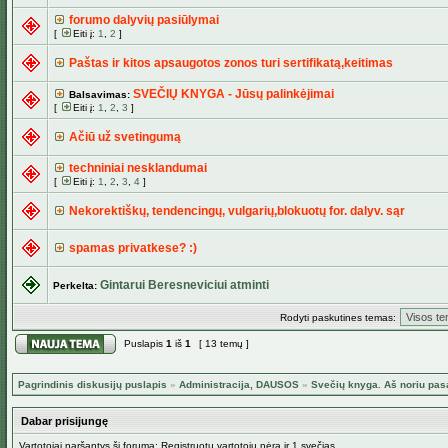
forumo dalyvių pasiūlymai
[
Eiti į:
1
,
2
]
Paštas ir kitos apsaugotos zonos turi sertifikatą,keitimas
SVEČIŲ KNYGA - Jūsų palinkėjimai
Balsavimas:
[
Eiti į:
1
,
2
,
3
]
Ačiū už svetingumą
techniniai nesklandumai
[
Eiti į:
1
,
2
,
3
,
4
]
Nekorektiškų, tendencingų, vulgarių,blokuotų for. dalyv. sąr
spamas privatkese? :)
Gintarui Beresneviciui atminti
Perkelta:
Rodyti paskutines temas:
Puslapis
1
iš
1
[ 13 temų ]
Pagrindinis diskusijų puslapis
»
Administracija, DAUSOS
»
Svečių knyga. Aš noriu pas
Dabar prisijungę
Vartotojai naršantys šį forumą: Registruotų vartotojų nėra ir 1 svečias