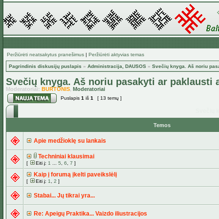
Peržiūrėti neatsakytus pranešimus
|
Peržiūrėti aktyvias temas
Pagrindinis diskusijų puslapis
»
Administracija, DAUSOS
»
Svečių knyga. Aš noriu pas
Svečių knyga. Aš noriu pasakyti ar paklausti
Moderatoriai:
BURTONIS
,
Moderatoriai
Puslapis
1
iš
1
[ 13 temų ]
Svečių k
Temos
Apie medžioklę su lankais
Techniniai klausimai
[
Eiti į:
1
...
5
,
6
,
7
]
Kaip į forumą įkelti paveikslėlį
[
Eiti į:
1
,
2
]
Stabai... Jų tikrai yra...
Re: Apeigų Praktika... Vaizdo iliustracijos