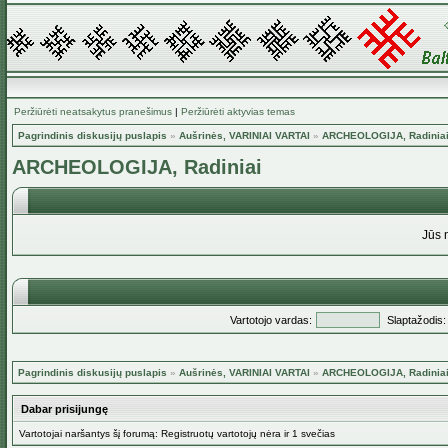
Peržiūrėti neatsakytus pranešimus
|
Peržiūrėti aktyvias temas
Pagrindinis diskusijų puslapis
»
Aušrinės, VARINIAI VARTAI
»
ARCHEOLOGIJA, Radinia
ARCHEOLOGIJA, Radiniai
Jūs 
Vartotojo vardas:
Slaptažodis:
Pagrindinis diskusijų puslapis
»
Aušrinės, VARINIAI VARTAI
»
ARCHEOLOGIJA, Radinia
Dabar prisijungę
Vartotojai naršantys šį forumą: Registruotų vartotojų nėra ir 1 svečias