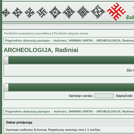
Peržiūrėti neatsakytus pranešimus
|
Peržiūrėti aktyvias temas
Pagrindinis diskusijų puslapis
»
Aušrinės, VARINIAI VARTAI
»
ARCHEOLOGIJA, Radinia
ARCHEOLOGIJA, Radiniai
Jūs 
Vartotojo vardas:
Slaptažodis:
Pagrindinis diskusijų puslapis
»
Aušrinės, VARINIAI VARTAI
»
ARCHEOLOGIJA, Radinia
Dabar prisijungę
Vartotojai naršantys šį forumą: Registruotų vartotojų nėra ir 1 svečias