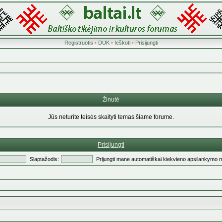
Registruotis
•
DUK
•
Ieškoti
•
Prisijungti
Žinutė
Jūs neturite teisės skaityti temas šiame forume.
Prisijungti
Slaptažodis:
Prijungti mane automatiškai kiekvieno apsilankymo 