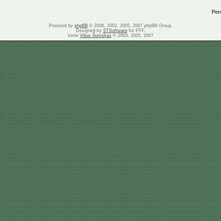
Perei
Powered by
phpBB
© 2000, 2002, 2005, 2007 phpBB Group.
Designed by
STSoftware
for PTF.
Vertė
Vilius Šumskas
© 2003, 2005, 2007