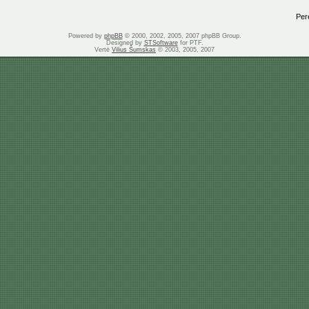
Perei
Powered by
phpBB
© 2000, 2002, 2005, 2007 phpBB Group.
Designed by
STSoftware
for PTF.
Vertė
Vilius Šumskas
© 2003, 2005, 2007