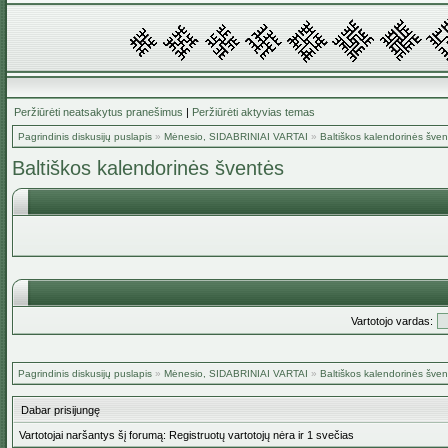
Peržiūrėti neatsakytus pranešimus
|
Peržiūrėti aktyvias temas
Pagrindinis diskusijų puslapis
»
Mėnesio, SIDABRINIAI VARTAI
»
Baltiškos kalendorinės šven
Baltiškos kalendorinės šventės
Vartotojo vardas:
Pagrindinis diskusijų puslapis
»
Mėnesio, SIDABRINIAI VARTAI
»
Baltiškos kalendorinės šven
Dabar prisijungę
Vartotojai naršantys šį forumą: Registruotų vartotojų nėra ir 1 svečias