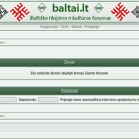
Registruotis
•
DUK
•
Ieškoti
•
Prisijungti
tės
Žinutė
Jūs neturite teisės skaityti temas šiame forume.
Prisijungti
Slaptažodis:
Prijungti mane automatiškai kiekvieno apsilankymo 
tės