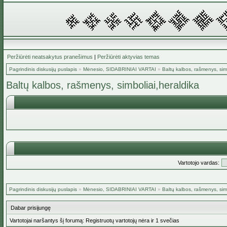
Peržiūrėti neatsakytus pranešimus
|
Peržiūrėti aktyvias temas
Pagrindinis diskusijų puslapis
»
Mėnesio, SIDABRINIAI VARTAI
»
Baltų kalbos, rašmenys, sim
Baltų kalbos, rašmenys, simboliai,heraldika
Vartotojo vardas:
Pagrindinis diskusijų puslapis
»
Mėnesio, SIDABRINIAI VARTAI
»
Baltų kalbos, rašmenys, sim
Dabar prisijungę
Vartotojai naršantys šį forumą: Registruotų vartotojų nėra ir 1 svečias