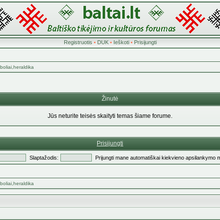
Registruotis
•
DUK
•
Ieškoti
•
Prisijungti
boliai,heraldika
Žinutė
Jūs neturite teisės skaityti temas šiame forume.
Prisijungti
Slaptažodis:
Prijungti mane automatiškai kiekvieno apsilankymo 
boliai,heraldika