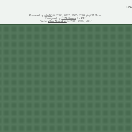
Perei
Powered by
phpBB
© 2000, 2002, 2005, 2007 phpBB Group.
Designed by
STSoftware
for PTF.
Vertė
Vilius Šumskas
© 2003, 2005, 2007