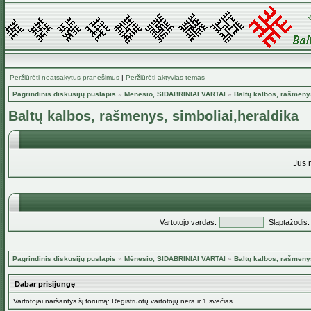
Peržiūrėti neatsakytus pranešimus
|
Peržiūrėti aktyvias temas
Pagrindinis diskusijų puslapis
»
Mėnesio, SIDABRINIAI VARTAI
»
Baltų kalbos, rašmenys
Baltų kalbos, rašmenys, simboliai,heraldika
Jūs 
Vartotojo vardas:
Slaptažodis:
Pagrindinis diskusijų puslapis
»
Mėnesio, SIDABRINIAI VARTAI
»
Baltų kalbos, rašmenys
Dabar prisijungę
Vartotojai naršantys šį forumą: Registruotų vartotojų nėra ir 1 svečias