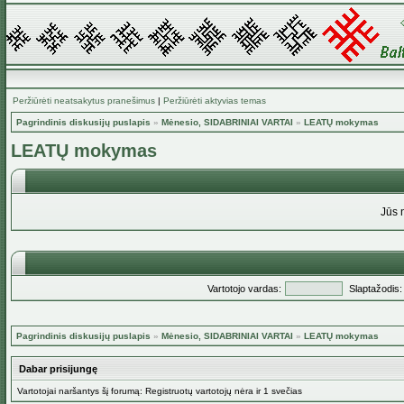
Peržiūrėti neatsakytus pranešimus
|
Peržiūrėti aktyvias temas
Pagrindinis diskusijų puslapis
»
Mėnesio, SIDABRINIAI VARTAI
»
LEATŲ mokymas
LEATŲ mokymas
Jūs 
Vartotojo vardas:
Slaptažodis:
Pagrindinis diskusijų puslapis
»
Mėnesio, SIDABRINIAI VARTAI
»
LEATŲ mokymas
Dabar prisijungę
Vartotojai naršantys šį forumą: Registruotų vartotojų nėra ir 1 svečias