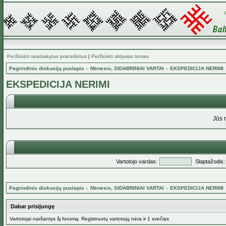
Peržiūrėti neatsakytus pranešimus
|
Peržiūrėti aktyvias temas
Pagrindinis diskusijų puslapis
»
Mėnesio, SIDABRINIAI VARTAI
»
EKSPEDICIJA NERIMI
EKSPEDICIJA NERIMI
Jūs 
Vartotojo vardas:
Slaptažodis:
Pagrindinis diskusijų puslapis
»
Mėnesio, SIDABRINIAI VARTAI
»
EKSPEDICIJA NERIMI
Dabar prisijungę
Vartotojai naršantys šį forumą: Registruotų vartotojų nėra ir 1 svečias