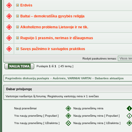
Erdvės
Baltai – demokratiška gyvybės religija
Alkoholizmo problema Lietuvoje ir ne tik.
Rugsėjo 1 prasmės, nerimas ir džiaugsmas
Savęs pažinimo ir saviugdos praktikos
Rodyti paskutines temas:
Puslapis
1
iš
1
[ 45 temų ]
Pagrindinis diskusijų puslapis
»
Aušrinės, VARINIAI VARTAI
»
Dabarties aktualijos
Dabar prisijungę
Vartotojai naršantys šį forumą: Registruotų vartotojų nėra ir 1 svečias
Nauji pranešimai
Naujų pranešimų nėra
Yra naujų pranešimų [ Populiari ]
Naujų pranešimų nėra [ Populiari ]
Yra naujų pranešimų [ Užrakinta ]
Naujų pranešimų nėra [ Užrakinta ]