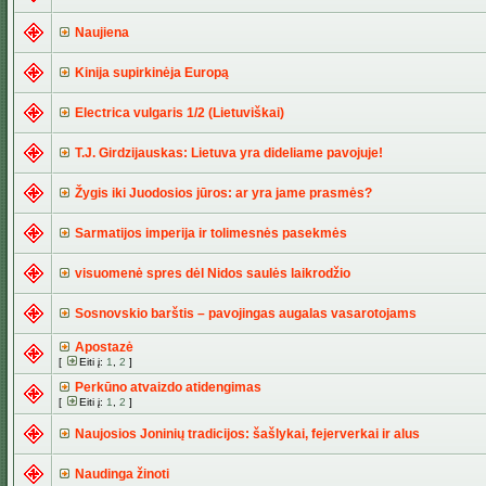
Naujiena
Kinija supirkinėja Europą
Electrica vulgaris 1/2 (Lietuviškai)
T.J. Girdzijauskas: Lietuva yra dideliame pavojuje!
Žygis iki Juodosios jūros: ar yra jame prasmės?
Sarmatijos imperija ir tolimesnės pasekmės
visuomenė spres dėl Nidos saulės laikrodžio
Sosnovskio barštis – pavojingas augalas vasarotojams
Apostazė
[
Eiti į:
1
,
2
]
Perkūno atvaizdo atidengimas
[
Eiti į:
1
,
2
]
Naujosios Joninių tradicijos: šašlykai, fejerverkai ir alus
Naudinga žinoti