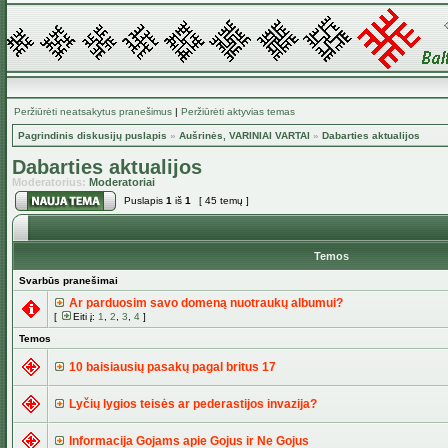
Peržiūrėti neatsakytus pranešimus
|
Peržiūrėti aktyvias temas
Pagrindinis diskusijų puslapis
»
Aušrinės, VARINIAI VARTAI
»
Dabarties aktualijos
Dabarties aktualijos
Moderatorius:
Moderatoriai
Puslapis
1
iš
1
[ 45 temų ]
Temos
Svarbūs pranešimai
Ar parduosim savo domeną nuotraukų albumui?
[
Eiti į:
1
,
2
,
3
,
4
]
Temos
10 baisiausių pasakų pagal britus 17
Lyčių lygios teisės ar pederastijos invazija?
Informacija Gojams apie Gojus ir Ne Gojus