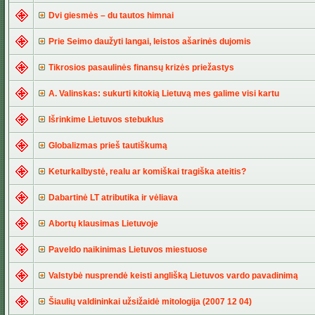
Dvi giesmės – du tautos himnai
Prie Seimo daužyti langai, leistos ašarinės dujomis
Tikrosios pasaulinės finansų krizės priežastys
A. Valinskas: sukurti kitokią Lietuvą mes galime visi kartu
Išrinkime Lietuvos stebuklus
Globalizmas prieš tautiškumą
Keturkalbystė, realu ar komiškai tragiška ateitis?
Dabartinė LT atributika ir vėliava
Abortų klausimas Lietuvoje
Paveldo naikinimas Lietuvos miestuose
Valstybė nusprendė keisti anglišką Lietuvos vardo pavadinimą
Šiaulių valdininkai užsižaidė mitologija (2007 12 04)