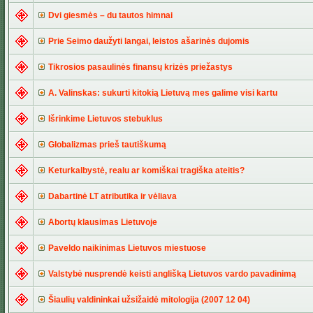
Dvi giesmės – du tautos himnai
Prie Seimo daužyti langai, leistos ašarinės dujomis
Tikrosios pasaulinės finansų krizės priežastys
A. Valinskas: sukurti kitokią Lietuvą mes galime visi kartu
Išrinkime Lietuvos stebuklus
Globalizmas prieš tautiškumą
Keturkalbystė, realu ar komiškai tragiška ateitis?
Dabartinė LT atributika ir vėliava
Abortų klausimas Lietuvoje
Paveldo naikinimas Lietuvos miestuose
Valstybė nusprendė keisti anglišką Lietuvos vardo pavadinimą
Šiaulių valdininkai užsižaidė mitologija (2007 12 04)