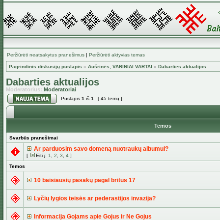
Peržiūrėti neatsakytus pranešimus
|
Peržiūrėti aktyvias temas
Pagrindinis diskusijų puslapis
»
Aušrinės, VARINIAI VARTAI
»
Dabarties aktualijos
Dabarties aktualijos
Moderatorius:
Moderatoriai
Puslapis
1
iš
1
[ 45 temų ]
Temos
Svarbūs pranešimai
Ar parduosim savo domeną nuotraukų albumui?
[
Eiti į:
1
,
2
,
3
,
4
]
Temos
10 baisiausių pasakų pagal britus 17
Lyčių lygios teisės ar pederastijos invazija?
Informacija Gojams apie Gojus ir Ne Gojus