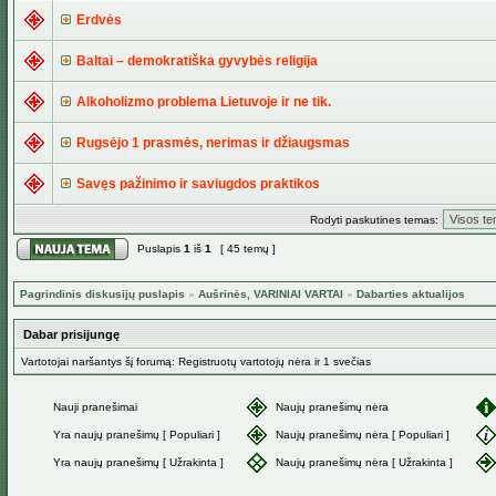
Erdvės
Baltai – demokratiška gyvybės religija
Alkoholizmo problema Lietuvoje ir ne tik.
Rugsėjo 1 prasmės, nerimas ir džiaugsmas
Savęs pažinimo ir saviugdos praktikos
Rodyti paskutines temas:
Puslapis
1
iš
1
[ 45 temų ]
Pagrindinis diskusijų puslapis
»
Aušrinės, VARINIAI VARTAI
»
Dabarties aktualijos
Dabar prisijungę
Vartotojai naršantys šį forumą: Registruotų vartotojų nėra ir 1 svečias
Nauji pranešimai
Naujų pranešimų nėra
Yra naujų pranešimų [ Populiari ]
Naujų pranešimų nėra [ Populiari ]
Yra naujų pranešimų [ Užrakinta ]
Naujų pranešimų nėra [ Užrakinta ]