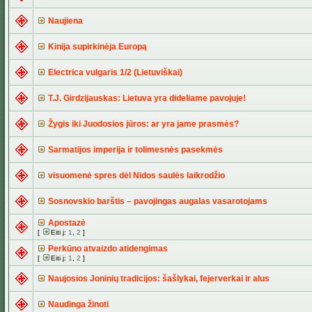
Naujiena
Kinija supirkinėja Europą
Electrica vulgaris 1/2 (Lietuviškai)
T.J. Girdzijauskas: Lietuva yra dideliame pavojuje!
Žygis iki Juodosios jūros: ar yra jame prasmės?
Sarmatijos imperija ir tolimesnės pasekmės
visuomenė spres dėl Nidos saulės laikrodžio
Sosnovskio barštis – pavojingas augalas vasarotojams
Apostazė
[
Eiti į:
1
,
2
]
Perkūno atvaizdo atidengimas
[
Eiti į:
1
,
2
]
Naujosios Joninių tradicijos: šašlykai, fejerverkai ir alus
Naudinga žinoti