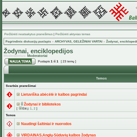
Peržiūrėti neatsakytus pranešimus
|
Peržiūrėti aktyvias temas
Pagrindinis diskusijų puslapis
»
ARCHYVAS, GELEŽINIAI VARTAI
»
Žodynai, encikloped
Žodynai, enciklopedijos
Moderatorius:
Moderatoriai
Puslapis
1
iš
1
[ 23 temų ]
Temos
Svarbūs pranešimai
Lietuviška abėcėlė ir kalbos pagrindai
Žodynai ir bibliotekos
[
Eiti į:
1
,
2
]
Temos
Naudingi šaltiniai ir nuorodos
VIRDAINAS.Anglų-Sūduvių kalbos žodynas