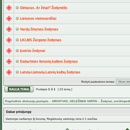
Gintaras. Ar žinai? Žodynėlis
Lietuvos vietovardžiai
Vardų žinynas-žodynas
LKLMS Žargono žodynas
Įvairūs žodynai
Dabartinės lietuvių kalbos žodynas
Latvių-Lietuvių-Latvių kalbų žodynas
Rodyti paskutines temas:
Puslapis
1
iš
1
[ 23 temų ]
Pagrindinis diskusijų puslapis
»
ARCHYVAS, GELEŽINIAI VARTAI
»
Žodynai, encikloped
Dabar prisijungę
Vartotojai naršantys šį forumą: Registruotų vartotojų nėra ir 1 svečias