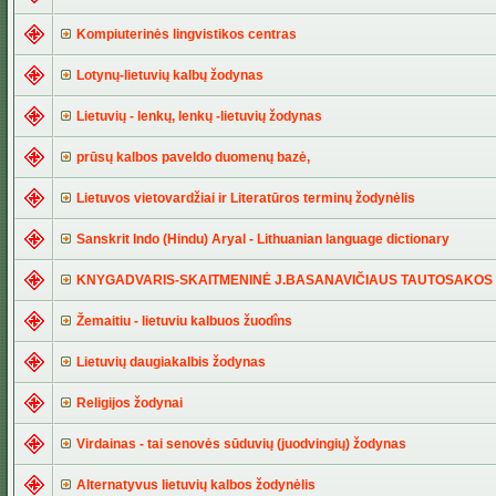
Kompiuterinės lingvistikos centras
Lotynų-lietuvių kalbų žodynas
Lietuvių - lenkų, lenkų -lietuvių žodynas
prūsų kalbos paveldo duomenų bazė,
Lietuvos vietovardžiai ir Literatūros terminų žodynėlis
Sanskrit Indo (Hindu) Aryal - Lithuanian language dictionary
KNYGADVARIS-SKAITMENINĖ J.BASANAVIČIAUS TAUTOSAKOS 
Žemaitiu - lietuviu kalbuos žuodîns
Lietuvių daugiakalbis žodynas
Religijos žodynai
Virdainas - tai senovės sūduvių (juodvingių) žodynas
Alternatyvus lietuvių kalbos žodynėlis