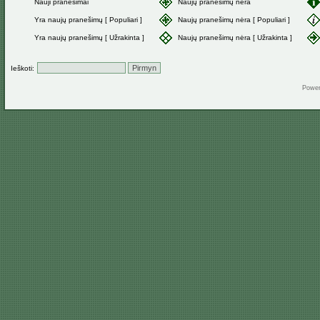
Nauji pranešimai
Naujų pranešimų nėra
Yra naujų pranešimų [ Populiari ]
Naujų pranešimų nėra [ Populiari ]
Yra naujų pranešimų [ Užrakinta ]
Naujų pranešimų nėra [ Užrakinta ]
Ieškoti:
Powe