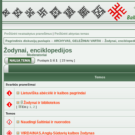
Peržiūrėti neatsakytus pranešimus
|
Peržiūrėti aktyvias temas
Pagrindinis diskusijų puslapis
»
ARCHYVAS, GELEŽINIAI VARTAI
»
Žodynai, encikloped
Žodynai, enciklopedijos
Moderatorius:
Moderatoriai
Puslapis
1
iš
1
[ 23 temų ]
Temos
Svarbūs pranešimai
Lietuviška abėcėlė ir kalbos pagrindai
Žodynai ir bibliotekos
[
Eiti į:
1
,
2
]
Temos
Naudingi šaltiniai ir nuorodos
VIRDAINAS.Anglų-Sūduvių kalbos žodynas