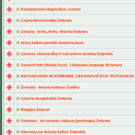
Kompiuterinės lingvistikos centras
Lotynų-lietuvių kalbų žodynas
Lietuvių - lenkų, lenkų -lietuvių žodynas
prūsų kalbos paveldo duomenų bazė,
Lietuvos vietovardžiai ir Literatūros terminų žodynėlis
Sanskrit Indo (Hindu) Aryal - Lithuanian language dictionary
KNYGADVARIS-SKAITMENINĖ J.BASANAVIČIAUS TAUTOSAKOS 
Žemaitiu - lietuviu kalbuos žuodîns
Lietuvių daugiakalbis žodynas
Religijos žodynai
Virdainas - tai senovės sūduvių (juodvingių) žodynas
Alternatyvus lietuvių kalbos žodynėlis