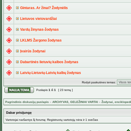
Gintaras. Ar žinai? Žodynėlis
Lietuvos vietovardžiai
Vardų žinynas-žodynas
LKLMS Žargono žodynas
Įvairūs žodynai
Dabartinės lietuvių kalbos žodynas
Latvių-Lietuvių-Latvių kalbų žodynas
Rodyti paskutines temas:
Puslapis
1
iš
1
[ 23 temų ]
Pagrindinis diskusijų puslapis
»
ARCHYVAS, GELEŽINIAI VARTAI
»
Žodynai, encikloped
Dabar prisijungę
Vartotojai naršantys šį forumą: Registruotų vartotojų nėra ir 1 svečias