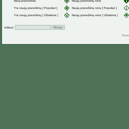
Nauji pranešimai
Naujų pranešimų nėra
Yra naujų pranešimų [ Populiari ]
Naujų pranešimų nėra [ Populiari ]
Yra naujų pranešimų [ Užrakinta ]
Naujų pranešimų nėra [ Užrakinta ]
Ieškoti:
Powe