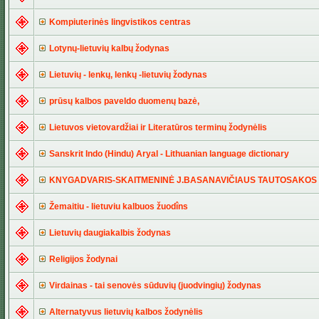
Kompiuterinės lingvistikos centras
Lotynų-lietuvių kalbų žodynas
Lietuvių - lenkų, lenkų -lietuvių žodynas
prūsų kalbos paveldo duomenų bazė,
Lietuvos vietovardžiai ir Literatūros terminų žodynėlis
Sanskrit Indo (Hindu) Aryal - Lithuanian language dictionary
KNYGADVARIS-SKAITMENINĖ J.BASANAVIČIAUS TAUTOSAKOS 
Žemaitiu - lietuviu kalbuos žuodîns
Lietuvių daugiakalbis žodynas
Religijos žodynai
Virdainas - tai senovės sūduvių (juodvingių) žodynas
Alternatyvus lietuvių kalbos žodynėlis