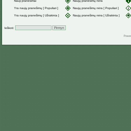
Nauji pranešimai
Naujų pranešimų nėra
Yra naujų pranešimų [ Populiari ]
Naujų pranešimų nėra [ Populiari ]
Yra naujų pranešimų [ Užrakinta ]
Naujų pranešimų nėra [ Užrakinta ]
Ieškoti:
Powe