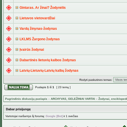
Gintaras. Ar žinai? Žodynėlis
Lietuvos vietovardžiai
Vardų žinynas-žodynas
LKLMS Žargono žodynas
Įvairūs žodynai
Dabartinės lietuvių kalbos žodynas
Latvių-Lietuvių-Latvių kalbų žodynas
Rodyti paskutines temas:
Puslapis
1
iš
1
[ 23 temų ]
Pagrindinis diskusijų puslapis
»
ARCHYVAS, GELEŽINIAI VARTAI
»
Žodynai, encikloped
Dabar prisijungę
Vartotojai naršantys šį forumą:
Google [Bot]
ir 1 svečias