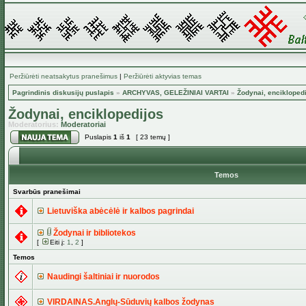
Peržiūrėti neatsakytus pranešimus
|
Peržiūrėti aktyvias temas
Pagrindinis diskusijų puslapis
»
ARCHYVAS, GELEŽINIAI VARTAI
»
Žodynai, encikloped
Žodynai, enciklopedijos
Moderatorius:
Moderatoriai
Puslapis
1
iš
1
[ 23 temų ]
Temos
Svarbūs pranešimai
Lietuviška abėcėlė ir kalbos pagrindai
Žodynai ir bibliotekos
[
Eiti į:
1
,
2
]
Temos
Naudingi šaltiniai ir nuorodos
VIRDAINAS.Anglų-Sūduvių kalbos žodynas