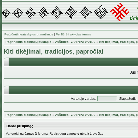
Peržiūrėti neatsakytus pranešimus
|
Peržiūrėti aktyvias temas
Pagrindinis diskusijų puslapis
»
Aušrinės, VARINIAI VARTAI
»
Kiti tikėjimai, tradicijos, 
Kiti tikėjimai, tradicijos, papročiai
Jūs 
Vartotojo vardas:
Slaptažodis:
Pagrindinis diskusijų puslapis
»
Aušrinės, VARINIAI VARTAI
»
Kiti tikėjimai, tradicijos, 
Dabar prisijungę
Vartotojai naršantys šį forumą: Registruotų vartotojų nėra ir 1 svečias