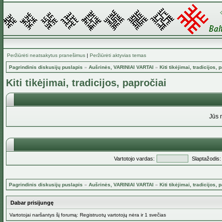
Peržiūrėti neatsakytus pranešimus
|
Peržiūrėti aktyvias temas
Pagrindinis diskusijų puslapis
»
Aušrinės, VARINIAI VARTAI
»
Kiti tikėjimai, tradicijos, 
Kiti tikėjimai, tradicijos, papročiai
Jūs 
Vartotojo vardas:
Slaptažodis:
Pagrindinis diskusijų puslapis
»
Aušrinės, VARINIAI VARTAI
»
Kiti tikėjimai, tradicijos, 
Dabar prisijungę
Vartotojai naršantys šį forumą: Registruotų vartotojų nėra ir 1 svečias