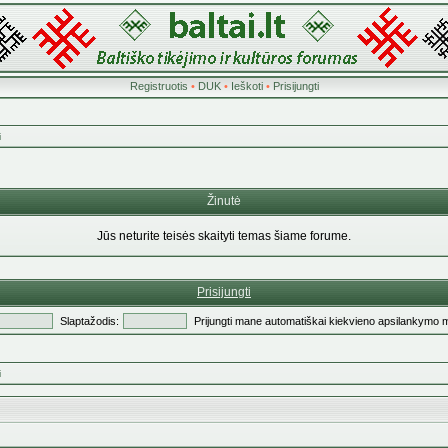
Registruotis
•
DUK
•
Ieškoti
•
Prisijungti
i
Žinutė
Jūs neturite teisės skaityti temas šiame forume.
Prisijungti
Slaptažodis:
Prijungti mane automatiškai kiekvieno apsilankymo 
i