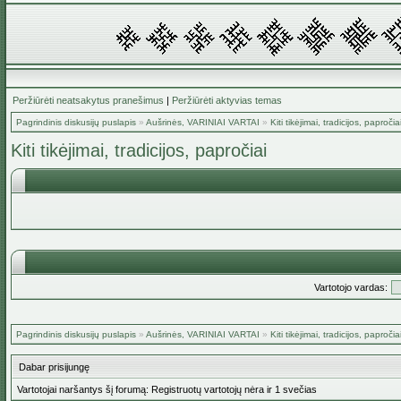
Peržiūrėti neatsakytus pranešimus
|
Peržiūrėti aktyvias temas
Pagrindinis diskusijų puslapis
»
Aušrinės, VARINIAI VARTAI
»
Kiti tikėjimai, tradicijos, papročia
Kiti tikėjimai, tradicijos, papročiai
Vartotojo vardas:
Pagrindinis diskusijų puslapis
»
Aušrinės, VARINIAI VARTAI
»
Kiti tikėjimai, tradicijos, papročia
Dabar prisijungę
Vartotojai naršantys šį forumą: Registruotų vartotojų nėra ir 1 svečias