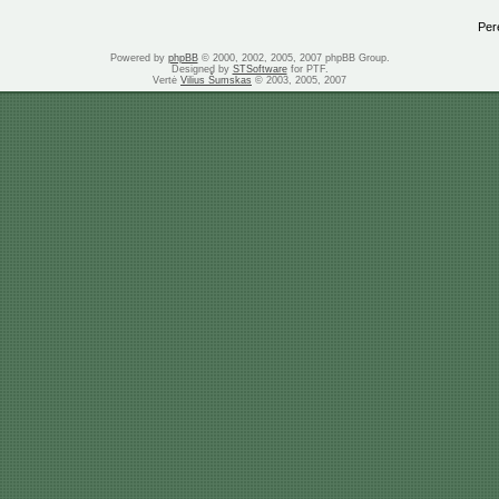
Perei
Powered by
phpBB
© 2000, 2002, 2005, 2007 phpBB Group.
Designed by
STSoftware
for PTF.
Vertė
Vilius Šumskas
© 2003, 2005, 2007