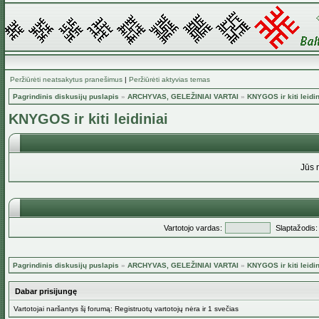
Peržiūrėti neatsakytus pranešimus
|
Peržiūrėti aktyvias temas
Pagrindinis diskusijų puslapis
»
ARCHYVAS, GELEŽINIAI VARTAI
»
KNYGOS ir kiti leidin
KNYGOS ir kiti leidiniai
Jūs 
Vartotojo vardas:
Slaptažodis:
Pagrindinis diskusijų puslapis
»
ARCHYVAS, GELEŽINIAI VARTAI
»
KNYGOS ir kiti leidin
Dabar prisijungę
Vartotojai naršantys šį forumą: Registruotų vartotojų nėra ir 1 svečias