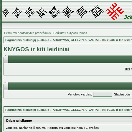
Peržiūrėti neatsakytus pranešimus
|
Peržiūrėti aktyvias temas
Pagrindinis diskusijų puslapis
»
ARCHYVAS, GELEŽINIAI VARTAI
»
KNYGOS ir kiti leidin
KNYGOS ir kiti leidiniai
Jūs 
Vartotojo vardas:
Slaptažodis:
Pagrindinis diskusijų puslapis
»
ARCHYVAS, GELEŽINIAI VARTAI
»
KNYGOS ir kiti leidin
Dabar prisijungę
Vartotojai naršantys šį forumą: Registruotų vartotojų nėra ir 1 svečias