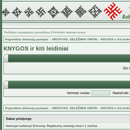
Peržiūrėti neatsakytus pranešimus
|
Peržiūrėti aktyvias temas
Pagrindinis diskusijų puslapis
»
ARCHYVAS, GELEŽINIAI VARTAI
»
KNYGOS ir kiti leidin
KNYGOS ir kiti leidiniai
Jūs 
Vartotojo vardas:
Slaptažodis:
Pagrindinis diskusijų puslapis
»
ARCHYVAS, GELEŽINIAI VARTAI
»
KNYGOS ir kiti leidin
Dabar prisijungę
Vartotojai naršantys šį forumą: Registruotų vartotojų nėra ir 1 svečias