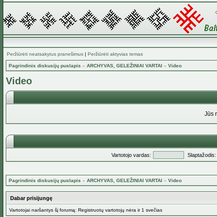
Peržiūrėti neatsakytus pranešimus
|
Peržiūrėti aktyvias temas
Pagrindinis diskusijų puslapis
»
ARCHYVAS, GELEŽINIAI VARTAI
»
Video
Video
Jūs 
Vartotojo vardas:
Slaptažodis:
Pagrindinis diskusijų puslapis
»
ARCHYVAS, GELEŽINIAI VARTAI
»
Video
Dabar prisijungę
Vartotojai naršantys šį forumą: Registruotų vartotojų nėra ir 1 svečias