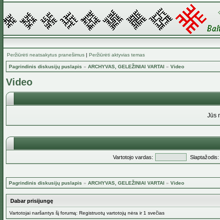
Peržiūrėti neatsakytus pranešimus
|
Peržiūrėti aktyvias temas
Pagrindinis diskusijų puslapis
»
ARCHYVAS, GELEŽINIAI VARTAI
»
Video
Video
Jūs 
Vartotojo vardas:
Slaptažodis:
Pagrindinis diskusijų puslapis
»
ARCHYVAS, GELEŽINIAI VARTAI
»
Video
Dabar prisijungę
Vartotojai naršantys šį forumą: Registruotų vartotojų nėra ir 1 svečias