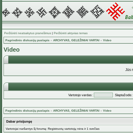
Peržiūrėti neatsakytus pranešimus
|
Peržiūrėti aktyvias temas
Pagrindinis diskusijų puslapis
»
ARCHYVAS, GELEŽINIAI VARTAI
»
Video
Video
Jūs 
Vartotojo vardas:
Slaptažodis:
Pagrindinis diskusijų puslapis
»
ARCHYVAS, GELEŽINIAI VARTAI
»
Video
Dabar prisijungę
Vartotojai naršantys šį forumą: Registruotų vartotojų nėra ir 1 svečias