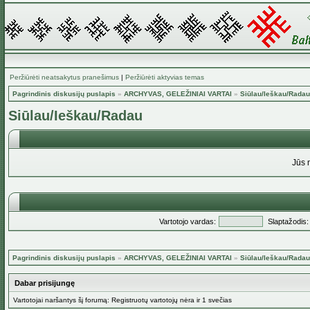
Peržiūrėti neatsakytus pranešimus
|
Peržiūrėti aktyvias temas
Pagrindinis diskusijų puslapis
»
ARCHYVAS, GELEŽINIAI VARTAI
»
Siūlau/Ieškau/Radau
Siūlau/Ieškau/Radau
Jūs 
Vartotojo vardas:
Slaptažodis:
Pagrindinis diskusijų puslapis
»
ARCHYVAS, GELEŽINIAI VARTAI
»
Siūlau/Ieškau/Radau
Dabar prisijungę
Vartotojai naršantys šį forumą: Registruotų vartotojų nėra ir 1 svečias