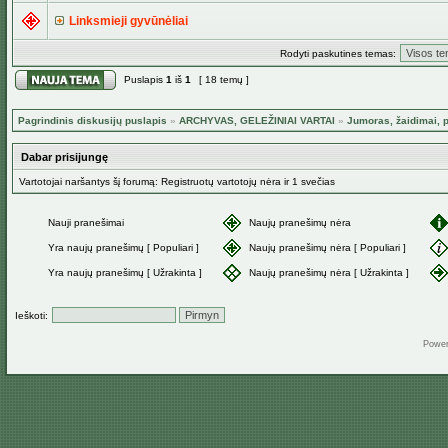
Linksmieji gyvūnėliai
Rodyti paskutines temas:
Puslapis
1
iš
1
[ 18 temų ]
Pagrindinis diskusijų puslapis
»
ARCHYVAS, GELEŽINIAI VARTAI
»
Jumoras, žaidimai, p
Dabar prisijungę
Vartotojai naršantys šį forumą: Registruotų vartotojų nėra ir 1 svečias
Nauji pranešimai
Naujų pranešimų nėra
Yra naujų pranešimų [ Populiari ]
Naujų pranešimų nėra [ Populiari ]
Yra naujų pranešimų [ Užrakinta ]
Naujų pranešimų nėra [ Užrakinta ]
Ieškoti:
Powe