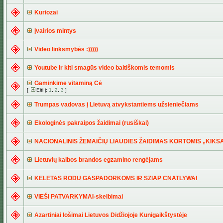
Kuriozai
Įvairios mintys
Video linksmybės :)))))
Youtube ir kiti smagūs video baltiškomis temomis
Gaminkime vitaminą Cė
[
Eiti į:
1
,
2
,
3
]
Trumpas vadovas į Lietuvą atvykstantiems užsieniečiams
Ekologinės pakraipos žaidimai (rusiškai)
NACIONALINIS ŽEMAIČIŲ LIAUDIES ŽAIDIMAS KORTOMIS „KIKS
Lietuvių kalbos brandos egzamino rengėjams
KELETAS RODU GASPADORKOMS IR SZlAP CNATLYWAl
VIEŠI PATVARKYMAI-skelbimai
Azartiniai lošimai Lietuvos Didžiojoje Kunigaikštystėje