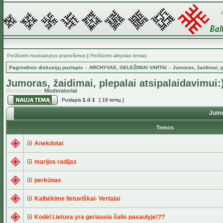
Peržiūrėti neatsakytus pranešimus
|
Peržiūrėti aktyvias temas
Pagrindinis diskusijų puslapis
»
ARCHYVAS, GELEŽINIAI VARTAI
»
Jumoras, žaidimai, p
Jumoras, žaidimai, plepalai atsipalaidavimui:
Moderatorius:
Moderatoriai
Puslapis
1
iš
1
[ 18 temų ]
Jumor
Temos
Anekdotai
marijos radijas
perkūnas
Kalbėkime lietuviškai- Vertalai
Kodėl Lietuva yra geriausia šalis pasaulyje!??