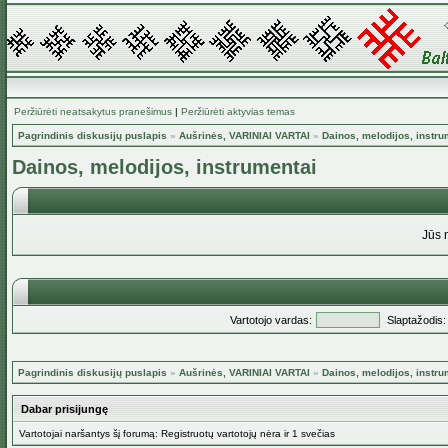
Peržiūrėti neatsakytus pranešimus
|
Peržiūrėti aktyvias temas
Pagrindinis diskusijų puslapis
»
Aušrinės, VARINIAI VARTAI
»
Dainos, melodijos, instru
Dainos, melodijos, instrumentai
Jūs 
Vartotojo vardas:
Slaptažodis:
Pagrindinis diskusijų puslapis
»
Aušrinės, VARINIAI VARTAI
»
Dainos, melodijos, instru
Dabar prisijungę
Vartotojai naršantys šį forumą: Registruotų vartotojų nėra ir 1 svečias