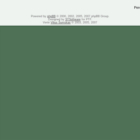
Perei
Powered by
phpBB
© 2000, 2002, 2005, 2007 phpBB Group.
Designed by
STSoftware
for PTF.
Vertė
Vilius Šumskas
© 2003, 2005, 2007