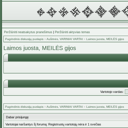
Peržiūrėti neatsakytus pranešimus
|
Peržiūrėti aktyvias temas
Pagrindinis diskusijų puslapis
»
Aušrinės, VARINIAI VARTAI
»
Laimos juosta, MEILĖS gijos
Laimos juosta, MEILĖS gijos
Vartotojo vardas:
Pagrindinis diskusijų puslapis
»
Aušrinės, VARINIAI VARTAI
»
Laimos juosta, MEILĖS gijos
Dabar prisijungę
Vartotojai naršantys šį forumą: Registruotų vartotojų nėra ir 1 svečias