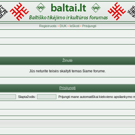
Registruotis
•
DUK
•
Ieškoti
•
Prisijungti
Žinutė
Jūs neturite teisės skaityti temas šiame forume.
Prisijungti
Slaptažodis:
Prijungti mane automatiškai kiekvieno apsilankymo 