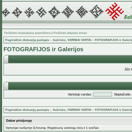
Peržiūrėti neatsakytus pranešimus
|
Peržiūrėti aktyvias temas
Pagrindinis diskusijų puslapis
»
Aušrinės, VARINIAI VARTAI
»
FOTOGRAFIJOS ir Galeri
FOTOGRAFIJOS ir Galerijos
Jūs 
Vartotojo vardas:
Slaptažodis:
Pagrindinis diskusijų puslapis
»
Aušrinės, VARINIAI VARTAI
»
FOTOGRAFIJOS ir Galeri
Dabar prisijungę
Vartotojai naršantys šį forumą: Registruotų vartotojų nėra ir 1 svečias