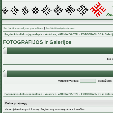
Peržiūrėti neatsakytus pranešimus
|
Peržiūrėti aktyvias temas
Pagrindinis diskusijų puslapis
»
Aušrinės, VARINIAI VARTAI
»
FOTOGRAFIJOS ir Galeri
FOTOGRAFIJOS ir Galerijos
Jūs 
Vartotojo vardas:
Slaptažodis:
Pagrindinis diskusijų puslapis
»
Aušrinės, VARINIAI VARTAI
»
FOTOGRAFIJOS ir Galeri
Dabar prisijungę
Vartotojai naršantys šį forumą: Registruotų vartotojų nėra ir 1 svečias