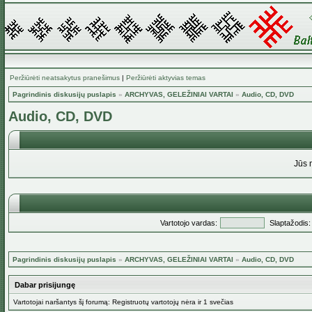
Peržiūrėti neatsakytus pranešimus
|
Peržiūrėti aktyvias temas
Pagrindinis diskusijų puslapis
»
ARCHYVAS, GELEŽINIAI VARTAI
»
Audio, CD, DVD
Audio, CD, DVD
Jūs 
Vartotojo vardas:
Slaptažodis:
Pagrindinis diskusijų puslapis
»
ARCHYVAS, GELEŽINIAI VARTAI
»
Audio, CD, DVD
Dabar prisijungę
Vartotojai naršantys šį forumą: Registruotų vartotojų nėra ir 1 svečias