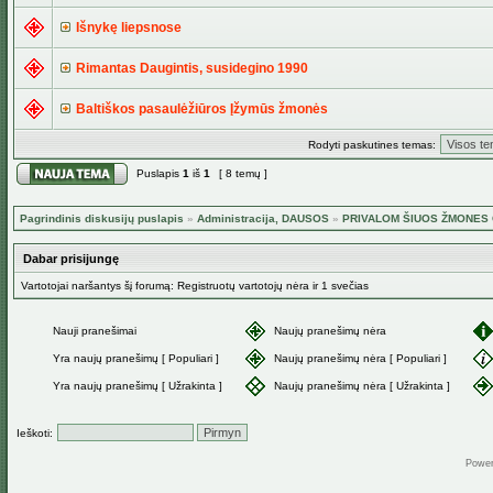
Išnykę liepsnose
Rimantas Daugintis, susidegino 1990
Baltiškos pasaulėžiūros Įžymūs žmonės
Rodyti paskutines temas:
Puslapis
1
iš
1
[ 8 temų ]
Pagrindinis diskusijų puslapis
»
Administracija, DAUSOS
»
PRIVALOM ŠIUOS ŽMONES G
Dabar prisijungę
Vartotojai naršantys šį forumą: Registruotų vartotojų nėra ir 1 svečias
Nauji pranešimai
Naujų pranešimų nėra
Yra naujų pranešimų [ Populiari ]
Naujų pranešimų nėra [ Populiari ]
Yra naujų pranešimų [ Užrakinta ]
Naujų pranešimų nėra [ Užrakinta ]
Ieškoti:
Powe