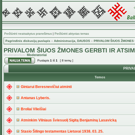
Peržiūrėti neatsakytus pranešimus
|
Peržiūrėti aktyvias temas
Pagrindinis diskusijų puslapis
»
Administracija, DAUSOS
»
PRIVALOM ŠIUOS ŽMONES G
PRIVALOM ŠIUOS ŽMONES GERBTI IR ATSIM
Moderatorius:
Moderatoriai
Puslapis
1
iš
1
[ 8 temų ]
PRIVAL
Temos
Gintarui Beresnevičiui atminti
Antanas Lyberis.
Broliai Vileišiai
Atminkim Vilniaus šviesuolį Sigitą Benjaminą Lasavicką
Stasio Šilingo testamentas Lietuvai 1938. 03. 25.