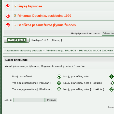
Išnykę liepsnose
Rimantas Daugintis, susidegino 1990
Baltiškos pasaulėžiūros Įžymūs žmonės
Rodyti paskutines temas:
Puslapis
1
iš
1
[ 8 temų ]
Pagrindinis diskusijų puslapis
»
Administracija, DAUSOS
»
PRIVALOM ŠIUOS ŽMONES G
Dabar prisijungę
Vartotojai naršantys šį forumą: Registruotų vartotojų nėra ir 1 svečias
Nauji pranešimai
Naujų pranešimų nėra
Yra naujų pranešimų [ Populiari ]
Naujų pranešimų nėra [ Populiari ]
Yra naujų pranešimų [ Užrakinta ]
Naujų pranešimų nėra [ Užrakinta ]
Ieškoti:
Powe