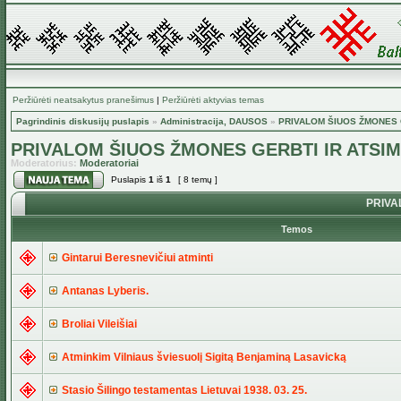
Peržiūrėti neatsakytus pranešimus
|
Peržiūrėti aktyvias temas
Pagrindinis diskusijų puslapis
»
Administracija, DAUSOS
»
PRIVALOM ŠIUOS ŽMONES G
PRIVALOM ŠIUOS ŽMONES GERBTI IR ATSIM
Moderatorius:
Moderatoriai
Puslapis
1
iš
1
[ 8 temų ]
PRIVAL
Temos
Gintarui Beresnevičiui atminti
Antanas Lyberis.
Broliai Vileišiai
Atminkim Vilniaus šviesuolį Sigitą Benjaminą Lasavicką
Stasio Šilingo testamentas Lietuvai 1938. 03. 25.