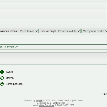
skutines temas:
Rūšiuoti pagal
I IR ATSIMINTI
Svarbi
Dažna
Tema perkelta
Perei
Powered by
phpBB
© 2000, 2002, 2005, 2007 phpBB Group.
Designed by
STSoftware
for PTF.
Vertė
Vilius Šumskas
© 2003, 2005, 2007