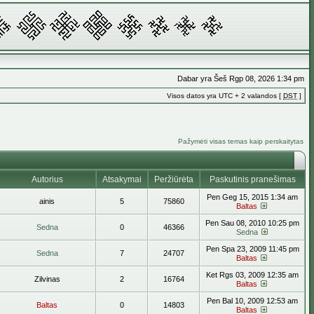
Dabar yra Šeš Rgp 08, 2026 1:34 pm
Visos datos yra UTC + 2 valandos [
DST
]
Pažymėti visas temas kaip perskaitytas
Autorius
Atsakymai
Peržiūrėta
Paskutinis pranešimas
Pen Geg 15, 2015 1:34 am
ainis
5
75860
Baltas
Pen Sau 08, 2010 10:25 pm
Sedna
0
46366
Sedna
Pen Spa 23, 2009 11:45 pm
Sedna
7
24707
Baltas
Ket Rgs 03, 2009 12:35 am
Zilvinas
2
16764
Baltas
Pen Bal 10, 2009 12:53 am
Baltas
0
14803
Baltas