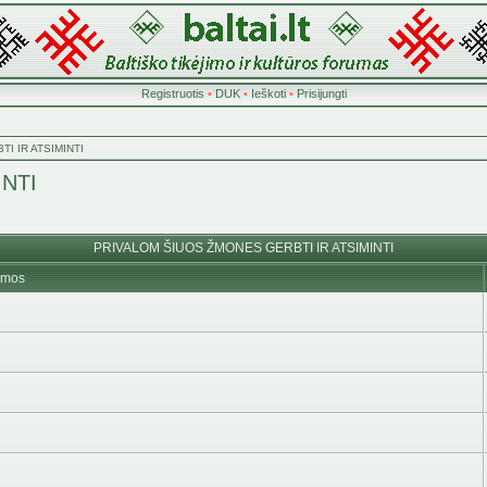
Registruotis
•
DUK
•
Ieškoti
•
Prisijungti
I IR ATSIMINTI
NTI
PRIVALOM ŠIUOS ŽMONES GERBTI IR ATSIMINTI
emos