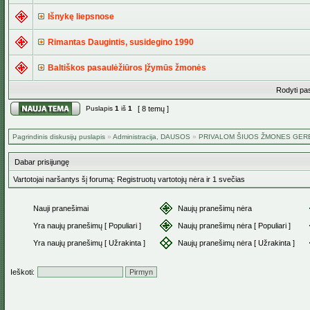
Išnykę liepsnose
Rimantas Daugintis, susidegino 1990
Baltiškos pasaulėžiūros Įžymūs žmonės
Rodyti pa
Puslapis
1
iš
1
[ 8 temų ]
Pagrindinis diskusijų puslapis
»
Administracija, DAUSOS
»
PRIVALOM ŠIUOS ŽMONES GERBT
Dabar prisijungę
Vartotojai naršantys šį forumą: Registruotų vartotojų nėra ir 1 svečias
Nauji pranešimai
Naujų pranešimų nėra
Yra naujų pranešimų [ Populiari ]
Naujų pranešimų nėra [ Populiari ]
Yra naujų pranešimų [ Užrakinta ]
Naujų pranešimų nėra [ Užrakinta ]
Ieškoti: