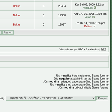
Ket Bal 02, 2009 3:52 pm
Baltas
5
20484
Vardulis
Ant Gru 30, 2008 12:08 am
Baltas
3
19350
Vejas
Tre Bir 14, 2006 1:26 pm
Baltas
0
19957
Baltas
Visos datos yra UTC + 2 valandos [
DST
]
Jūs
negalite
kurti naujų temų šiame forume
Jūs
negalite
atsakinėti į temas šiame forume
Jūs
negalite
redaguoti savo pranešimų šiame forume
Jūs
negalite
trinti savo pranešimų šiame forume
Jūs
negalite
prikabinti failų šiame forume
ti į: