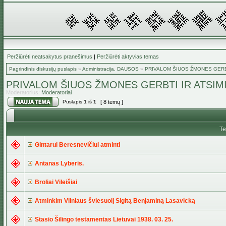
Peržiūrėti neatsakytus pranešimus
|
Peržiūrėti aktyvias temas
Pagrindinis diskusijų puslapis
»
Administracija, DAUSOS
»
PRIVALOM ŠIUOS ŽMONES GERBT
PRIVALOM ŠIUOS ŽMONES GERBTI IR ATSIMI
Moderatorius:
Moderatoriai
Puslapis
1
iš
1
[ 8 temų ]
T
Gintarui Beresnevičiui atminti
Antanas Lyberis.
Broliai Vileišiai
Atminkim Vilniaus šviesuolį Sigitą Benjaminą Lasavicką
Stasio Šilingo testamentas Lietuvai 1938. 03. 25.