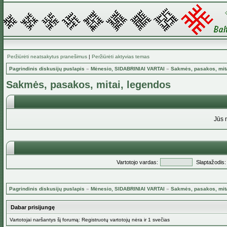
Peržiūrėti neatsakytus pranešimus
|
Peržiūrėti aktyvias temas
Pagrindinis diskusijų puslapis
»
Mėnesio, SIDABRINIAI VARTAI
»
Sakmės, pasakos, mita
Sakmės, pasakos, mitai, legendos
Jūs 
Vartotojo vardas:
Slaptažodis:
Pagrindinis diskusijų puslapis
»
Mėnesio, SIDABRINIAI VARTAI
»
Sakmės, pasakos, mita
Dabar prisijungę
Vartotojai naršantys šį forumą: Registruotų vartotojų nėra ir 1 svečias