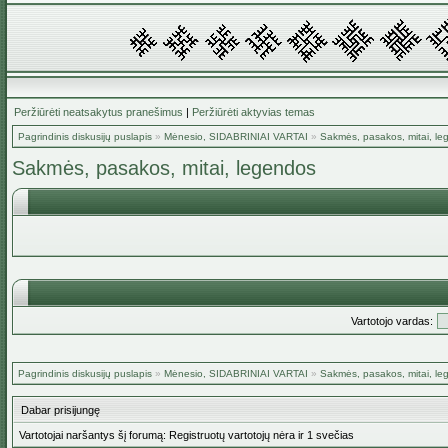
Peržiūrėti neatsakytus pranešimus
|
Peržiūrėti aktyvias temas
Pagrindinis diskusijų puslapis
»
Mėnesio, SIDABRINIAI VARTAI
»
Sakmės, pasakos, mitai, l
Sakmės, pasakos, mitai, legendos
Vartotojo vardas:
Pagrindinis diskusijų puslapis
»
Mėnesio, SIDABRINIAI VARTAI
»
Sakmės, pasakos, mitai, l
Dabar prisijungę
Vartotojai naršantys šį forumą: Registruotų vartotojų nėra ir 1 svečias