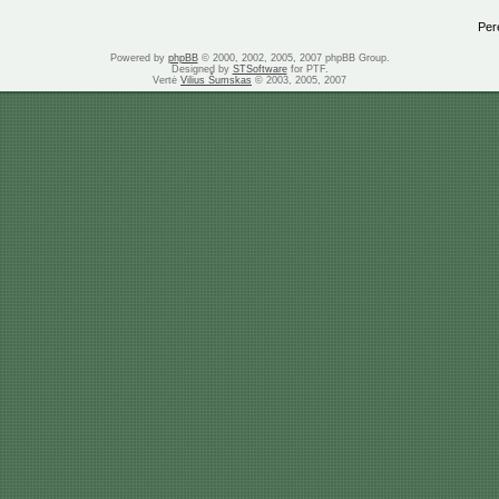
Perei
Powered by
phpBB
© 2000, 2002, 2005, 2007 phpBB Group.
Designed by
STSoftware
for PTF.
Vertė
Vilius Šumskas
© 2003, 2005, 2007