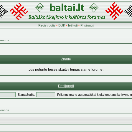
Registruotis
•
DUK
•
Ieškoti
•
Prisijungti
egendos
Žinutė
Jūs neturite teisės skaityti temas šiame forume.
Prisijungti
Slaptažodis:
Prijungti mane automatiškai kiekvieno apsilankymo 
egendos