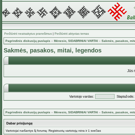
Peržiūrėti neatsakytus pranešimus
|
Peržiūrėti aktyvias temas
Pagrindinis diskusijų puslapis
»
Mėnesio, SIDABRINIAI VARTAI
»
Sakmės, pasakos, mita
Sakmės, pasakos, mitai, legendos
Jūs 
Vartotojo vardas:
Slaptažodis:
Pagrindinis diskusijų puslapis
»
Mėnesio, SIDABRINIAI VARTAI
»
Sakmės, pasakos, mita
Dabar prisijungę
Vartotojai naršantys šį forumą: Registruotų vartotojų nėra ir 1 svečias