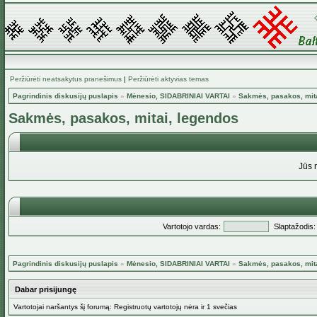
Peržiūrėti neatsakytus pranešimus
|
Peržiūrėti aktyvias temas
Pagrindinis diskusijų puslapis
»
Mėnesio, SIDABRINIAI VARTAI
»
Sakmės, pasakos, mita
Sakmės, pasakos, mitai, legendos
Jūs 
Vartotojo vardas:
Slaptažodis:
Pagrindinis diskusijų puslapis
»
Mėnesio, SIDABRINIAI VARTAI
»
Sakmės, pasakos, mita
Dabar prisijungę
Vartotojai naršantys šį forumą: Registruotų vartotojų nėra ir 1 svečias