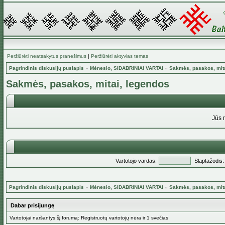
Peržiūrėti neatsakytus pranešimus
|
Peržiūrėti aktyvias temas
Pagrindinis diskusijų puslapis
»
Mėnesio, SIDABRINIAI VARTAI
»
Sakmės, pasakos, mita
Sakmės, pasakos, mitai, legendos
Jūs 
Vartotojo vardas:
Slaptažodis:
Pagrindinis diskusijų puslapis
»
Mėnesio, SIDABRINIAI VARTAI
»
Sakmės, pasakos, mita
Dabar prisijungę
Vartotojai naršantys šį forumą: Registruotų vartotojų nėra ir 1 svečias