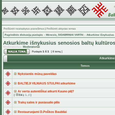
Peržiūrėti neatsakytus pranešimus
|
Peržiūrėti aktyvias temas
Pagrindinis diskusijų puslapis
»
Mėnesio, SIDABRINIAI VARTAI
»
Atkurkime išnykusius 
Atkurkime išnykusius senosios baltų kultūro
Moderatorius:
Moderatoriai
Puslapis
1
iš
1
[ 6 temų ]
Atkurkime 
Temos
Nykstantis mūsų paveldas
BALTIEJI VILNIAUS STULPAI atkurkime
Ar verta autentiškai atkurti Kauno pilį?
[
Eiti į:
1
,
2
]
Trakų salos ir pusiasalio pilis
Restauruojami D.Poškos Baubliai