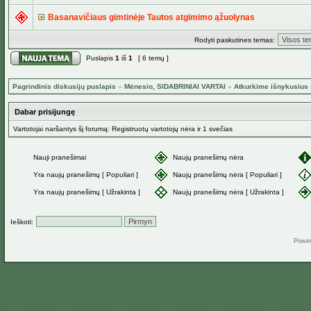
Basanavičiaus gimtinėje Tautos atgimimo ąžuolynas
Rodyti paskutines temas:
Puslapis
1
iš
1
[ 6 temų ]
Pagrindinis diskusijų puslapis
»
Mėnesio, SIDABRINIAI VARTAI
»
Atkurkime išnykusius 
Dabar prisijungę
Vartotojai naršantys šį forumą: Registruotų vartotojų nėra ir 1 svečias
Nauji pranešimai
Naujų pranešimų nėra
Yra naujų pranešimų [ Populiari ]
Naujų pranešimų nėra [ Populiari ]
Yra naujų pranešimų [ Užrakinta ]
Naujų pranešimų nėra [ Užrakinta ]
Ieškoti:
Powe