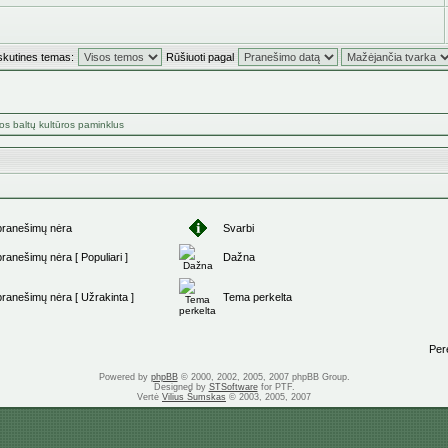
skutines temas:
Rūšiuoti pagal
os baltų kultūros paminklus
pranešimų nėra
Svarbi
ranešimų nėra [ Populiari ]
Dažna
ranešimų nėra [ Užrakinta ]
Tema perkelta
Perei
Powered by
phpBB
© 2000, 2002, 2005, 2007 phpBB Group.
Designed by
STSoftware
for PTF.
Vertė
Vilius Šumskas
© 2003, 2005, 2007