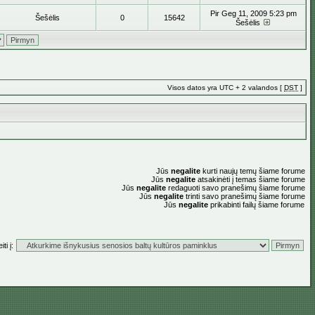
Pir Geg 11, 2009 5:23 pm
Šešėlis
0
15642
Šešėlis
Visos datos yra UTC + 2 valandos [
DST
]
Jūs
negalite
kurti naujų temų šiame forume
Jūs
negalite
atsakinėti į temas šiame forume
Jūs
negalite
redaguoti savo pranešimų šiame forume
Jūs
negalite
trinti savo pranešimų šiame forume
Jūs
negalite
prikabinti failų šiame forume
ti į: