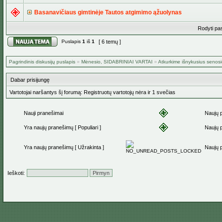
Basanavičiaus gimtinėje Tautos atgimimo ąžuolynas
Rodyti pa
Puslapis
1
iš
1
[ 6 temų ]
Pagrindinis diskusijų puslapis
»
Mėnesio, SIDABRINIAI VARTAI
»
Atkurkime išnykusius senosi
Dabar prisijungę
Vartotojai naršantys šį forumą: Registruotų vartotojų nėra ir 1 svečias
Nauji pranešimai
Naujų 
Yra naujų pranešimų [ Populiari ]
Naujų p
Yra naujų pranešimų [ Užrakinta ]
Naujų p
Ieškoti: