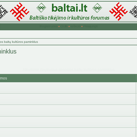
Registruotis
•
DUK
•
Ieškoti
•
Prisijungti
os baltų kultūros paminklus
inklus
Atkurkime išnykusius senosios baltų kultūros paminklus
emos