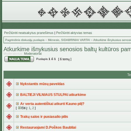
Peržiūrėti neatsakytus pranešimus
|
Peržiūrėti aktyvias temas
Pagrindinis diskusijų puslapis
»
Mėnesio, SIDABRINIAI VARTAI
»
Atkurkime išnykusius senosi
Atkurkime išnykusius senosios baltų kultūros pam
Moderatorius:
Moderatoriai
Puslapis
1
iš
1
[ 6 temų ]
T
Nykstantis mūsų paveldas
BALTIEJI VILNIAUS STULPAI atkurkime
Ar verta autentiškai atkurti Kauno pilį?
[
Eiti į:
1
,
2
]
Trakų salos ir pusiasalio pilis
Restauruojami D.Poškos Baubliai