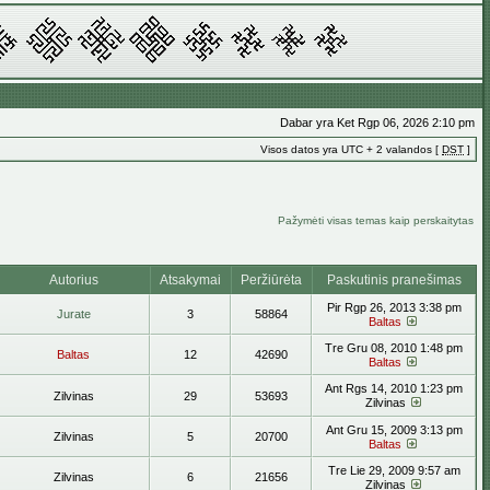
Dabar yra Ket Rgp 06, 2026 2:10 pm
Visos datos yra UTC + 2 valandos [
DST
]
Pažymėti visas temas kaip perskaitytas
Autorius
Atsakymai
Peržiūrėta
Paskutinis pranešimas
Pir Rgp 26, 2013 3:38 pm
Jurate
3
58864
Baltas
Tre Gru 08, 2010 1:48 pm
Baltas
12
42690
Baltas
Ant Rgs 14, 2010 1:23 pm
Zilvinas
29
53693
Zilvinas
Ant Gru 15, 2009 3:13 pm
Zilvinas
5
20700
Baltas
Tre Lie 29, 2009 9:57 am
Zilvinas
6
21656
Zilvinas