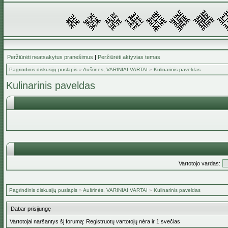
Peržiūrėti neatsakytus pranešimus
|
Peržiūrėti aktyvias temas
Pagrindinis diskusijų puslapis
»
Aušrinės, VARINIAI VARTAI
»
Kulinarinis paveldas
Kulinarinis paveldas
Vartotojo vardas:
Pagrindinis diskusijų puslapis
»
Aušrinės, VARINIAI VARTAI
»
Kulinarinis paveldas
Dabar prisijungę
Vartotojai naršantys šį forumą: Registruotų vartotojų nėra ir 1 svečias