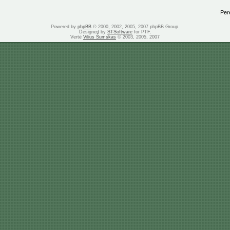
Perei
Powered by
phpBB
© 2000, 2002, 2005, 2007 phpBB Group.
Designed by
STSoftware
for PTF.
Vertė
Vilius Šumskas
© 2003, 2005, 2007