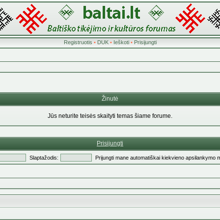
Registruotis
•
DUK
•
Ieškoti
•
Prisijungti
Žinutė
Jūs neturite teisės skaityti temas šiame forume.
Prisijungti
Slaptažodis:
Prijungti mane automatiškai kiekvieno apsilankymo 