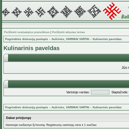
Peržiūrėti neatsakytus pranešimus
|
Peržiūrėti aktyvias temas
Pagrindinis diskusijų puslapis
»
Aušrinės, VARINIAI VARTAI
»
Kulinarinis paveldas
Kulinarinis paveldas
Jūs 
Vartotojo vardas:
Slaptažodis:
Pagrindinis diskusijų puslapis
»
Aušrinės, VARINIAI VARTAI
»
Kulinarinis paveldas
Dabar prisijungę
Vartotojai naršantys šį forumą: Registruotų vartotojų nėra ir 1 svečias