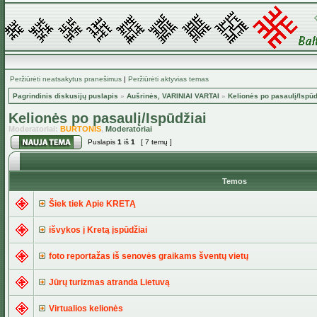
Peržiūrėti neatsakytus pranešimus
|
Peržiūrėti aktyvias temas
Pagrindinis diskusijų puslapis
»
Aušrinės, VARINIAI VARTAI
»
Kelionės po pasaulį/Ispūd
Kelionės po pasaulį/Ispūdžiai
Moderatoriai:
BURTONIS
,
Moderatoriai
Puslapis
1
iš
1
[ 7 temų ]
Temos
Šiek tiek Apie KRETĄ
išvykos į Kretą įspūdžiai
foto reportažas iš senovės graikams šventų vietų
Jūrų turizmas atranda Lietuvą
Virtualios kelionės