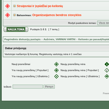
Straipsniai ir įspūdžiai po kelionių
Organizuojamos bendros stovyklos
Balsavimas:
Rodyti paskutines temas:
Puslapis
1
iš
1
[ 7 temų ]
Pagrindinis diskusijų puslapis
»
Aušrinės, VARINIAI VARTAI
»
Kelionės po pasaulį/Ispūd
Dabar prisijungę
Vartotojai naršantys šį forumą: Registruotų vartotojų nėra ir 1 svečias
Nauji pranešimai
Naujų pranešimų nėra
Yra naujų pranešimų [ Populiari ]
Naujų pranešimų nėra [ Populiari ]
Yra naujų pranešimų [ Užrakinta ]
Naujų pranešimų nėra [ Užrakinta ]
Ieškoti:
Powe