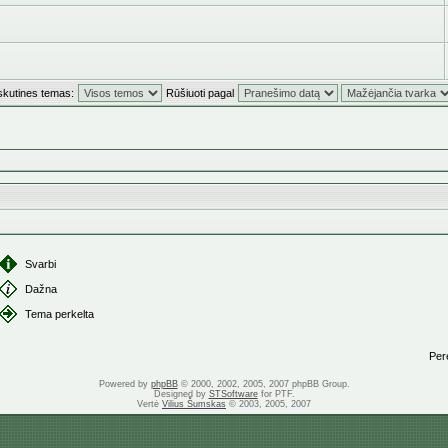
skutines temas:
Rūšiuoti pagal
Svarbi
Dažna
Tema perkelta
Perei
Powered by
phpBB
© 2000, 2002, 2005, 2007 phpBB Group.
Designed by
STSoftware
for PTF.
Vertė
Vilius Šumskas
© 2003, 2005, 2007