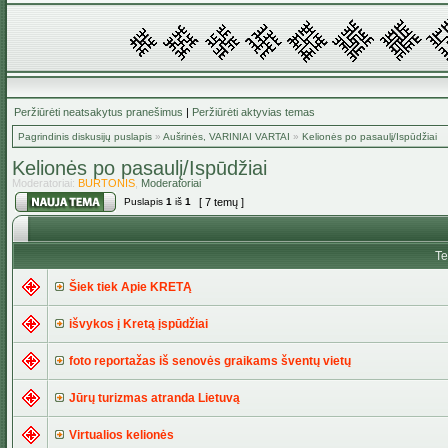
Peržiūrėti neatsakytus pranešimus
|
Peržiūrėti aktyvias temas
Pagrindinis diskusijų puslapis
»
Aušrinės, VARINIAI VARTAI
»
Kelionės po pasaulį/Ispūdžiai
Kelionės po pasaulį/Ispūdžiai
Moderatoriai:
BURTONIS
,
Moderatoriai
Puslapis
1
iš
1
[ 7 temų ]
T
Šiek tiek Apie KRETĄ
išvykos į Kretą įspūdžiai
foto reportažas iš senovės graikams šventų vietų
Jūrų turizmas atranda Lietuvą
Virtualios kelionės