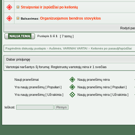
Straipsniai ir įspūdžiai po kelionių
Organizuojamos bendros stovyklos
Balsavimas:
Rodyti pa
Puslapis
1
iš
1
[ 7 temų ]
Pagrindinis diskusijų puslapis
»
Aušrinės, VARINIAI VARTAI
»
Kelionės po pasaulį/Ispūdžiai
Dabar prisijungę
Vartotojai naršantys šį forumą: Registruotų vartotojų nėra ir 1 svečias
Nauji pranešimai
Naujų pranešimų nėra
Yra naujų pranešimų [ Populiari ]
Naujų pranešimų nėra [ Populiari ]
Yra naujų pranešimų [ Užrakinta ]
Naujų pranešimų nėra [ Užrakinta ]
Ieškoti: