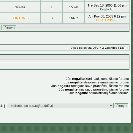
Tre Sau 18, 2006 11:06 pm
Šešėlis
1
15078
Brigita
Ant Kov 08, 2005 6:12 pm
BURTONIS
3
16402
BURTONIS
Visos datos yra UTC + 2 valandos [
DST
]
Jūs
negalite
kurti naujų temų šiame forume
Jūs
negalite
atsakinėti į temas šiame forume
Jūs
negalite
redaguoti savo pranešimų šiame forume
Jūs
negalite
trinti savo pranešimų šiame forume
Jūs
negalite
prikabinti failų šiame forume
ti į: