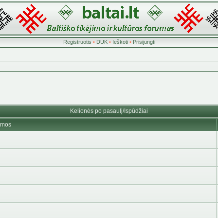
Registruotis
•
DUK
•
Ieškoti
•
Prisijungti
Kelionės po pasaulį/Ispūdžiai
emos