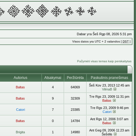
Dabar yra Šeš Rgp 08, 2026 5:31 pm
Visos datos yra UTC + 2 valandos [
DST
]
Pažymėti visas temas kaip perskaitytas
Autorius
Atsakymai
Peržiūrėta
Paskutinis pranešimas
Šeš Kov 23, 2013 12:45 am
Baltas
4
64069
VilmaB
Tre Rgs 23, 2009 11:31 pm
Baltas
9
32309
Baltas
Tre Rgs 23, 2009 9:46 pm
Catori
7
23385
Catori
Ant Rgs 12, 2006 3:07 am
Baltas
0
14784
Baltas
Ant Geg 09, 2006 11:23 am
Brigita
1
14980
Šešėlis